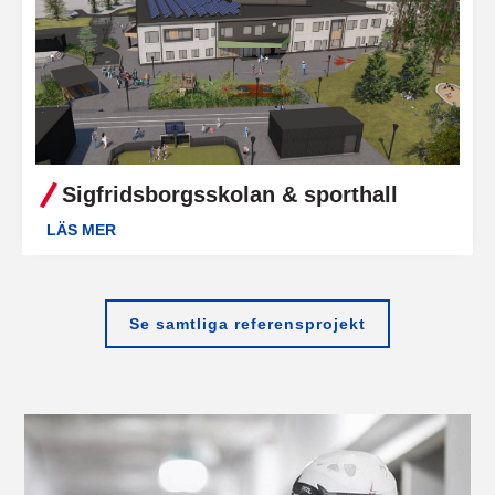
Sigfridsborgsskolan & sporthall
LÄS MER
Se samtliga referensprojekt