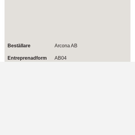
Beställare
Arcona AB
Entreprenadform
AB04
Byggtid
2015
Ordervärde
5,8 MSEK
Kompetenser
Belysning
Entreprenad
Belysning
Entreprenad